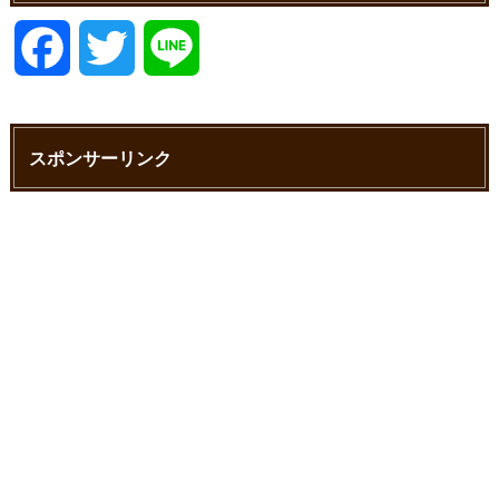
F
T
L
a
w
i
スポンサーリンク
c
i
n
e
t
e
b
t
o
e
o
r
k