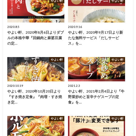
やよい軒
やよい軒
2020.8.5
2020.9.16
やよい軒、2020年8月6日よりダブ
やよい軒、2020年9月17日より新
ルの本格中華『回鍋肉と麻婆豆腐
たな無料サービス「だしサービ
の定…
ス」を…
やよい軒
やよい軒
2020.10.19
2021.2.3
やよい軒、2020年10月20日より
やよい軒、2021年2月4日より『牛
『すき焼き定食』『肉増・すき焼
野菜炒めと旨辛チゲスープの定
き定…
食』を…
やよい軒
やよい軒