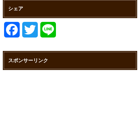
シェア
F
T
L
a
w
i
スポンサーリンク
c
i
n
e
t
e
b
t
o
e
o
r
k