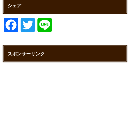
シェア
F
T
L
a
w
i
スポンサーリンク
c
i
n
e
t
e
b
t
o
e
o
r
k