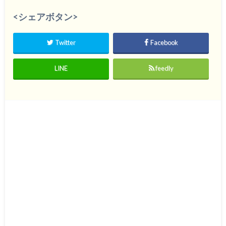
<シェアボタン>
Twitter
Facebook
LINE
feedly