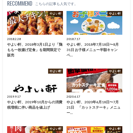
RECOMMEND
こちらの記事も人気です。
やよい軒
やよい軒
2018.2.28
2018.7.17
やよい軒、2018年3月1日より「鶏
やよい軒、2018年7月18日〜8月
もも一枚揚げ定食」を期間限定で
31日 お子様メニュー半額キャン
販売
ペ…
やよい軒
やよい軒
2019.9.17
2020.6.17
やよい軒、2019年10月からの消費
やよい軒、2020年6月18日〜7月
税増税に伴い商品を値上げ
21日 「カットステーキ」メニュ
ー…
やよい軒
やよい軒