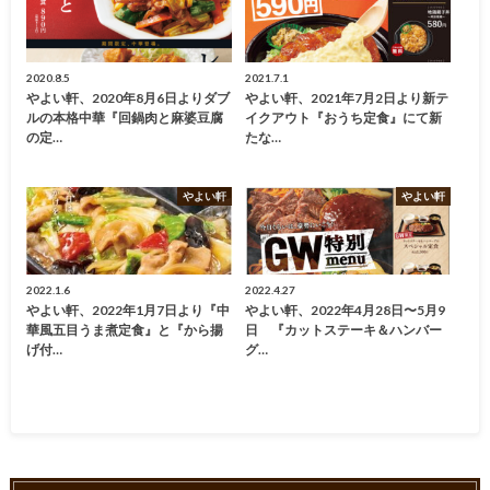
2020.8.5
2021.7.1
やよい軒、2020年8月6日よりダブ
やよい軒、2021年7月2日より新テ
ルの本格中華『回鍋肉と麻婆豆腐
イクアウト『おうち定食』にて新
の定…
たな…
やよい軒
やよい軒
2022.1.6
2022.4.27
やよい軒、2022年1月7日より『中
やよい軒、2022年4月28日〜5月9
華風五目うま煮定食』と『から揚
日 『カットステーキ＆ハンバー
げ付…
グ…