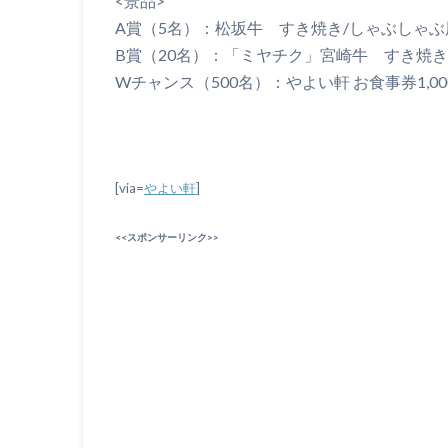
<景品>
A賞（5名）：松坂牛 すき焼き/しゃぶしゃぶ
B賞（20名）：「ミヤチク」宮崎牛 すき焼き用
Wチャンス（500名）：やよい軒 お食事券1,0
[via=
やよい軒
]
<<スポンサーリンク>>