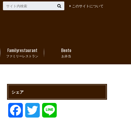
このサイトについて
Familyrestaurant
Bento
ファミリーレストラン
お弁当
シェア
F
T
L
a
w
i