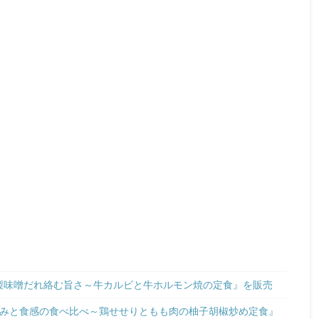
特製味噌だれ絡む旨さ～牛カルビと牛ホルモン焼の定食』を販売
～旨みと食感の食べ比べ～鶏せせりともも肉の柚子胡椒炒め定食』