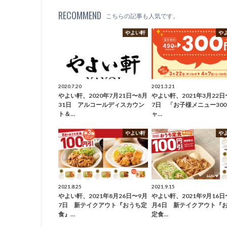
RECOMMEND
こちらの記事も人気です。
やよい軒
や
2020.7.20
2021.3.21
やよい軒、2020年7月21日〜8月
やよい軒、2021年3月22日
31日 アルコールディスカウン
7日 「お子様メニュー30
ト＆…
ャ…
やよい軒
や
2021.8.25
2021.9.15
やよい軒、2021年8月26日〜9月
やよい軒、2021年9月16日
7日 新テイクアウト『おうち定
月4日 新テイクアウト『
食』…
定食…