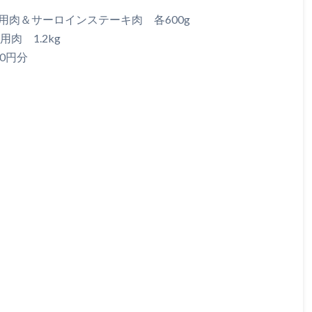
用肉＆サーロインステーキ肉 各600g
肉 1.2kg
00円分