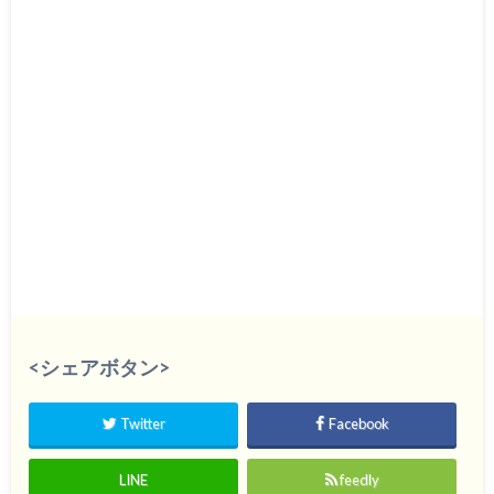
<シェアボタン>
Twitter
Facebook
LINE
feedly