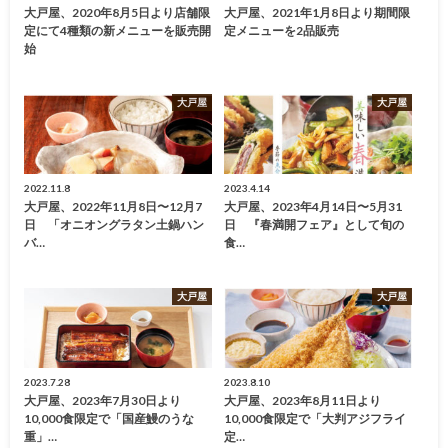
大戸屋、2020年8月5日より店舗限
大戸屋、2021年1月8日より期間限
定にて4種類の新メニューを販売開
定メニューを2品販売
始
大戸屋
大戸屋
2022.11.8
2023.4.14
大戸屋、2022年11月8日〜12月7
大戸屋、2023年4月14日〜5月31
日 「オニオングラタン土鍋ハン
日 『春満開フェア』として旬の
バ…
食…
大戸屋
大戸屋
2023.7.28
2023.8.10
大戸屋、2023年7月30日より
大戸屋、2023年8月11日より
10,000食限定で「国産鰻のうな
10,000食限定で「大判アジフライ
重」…
定…