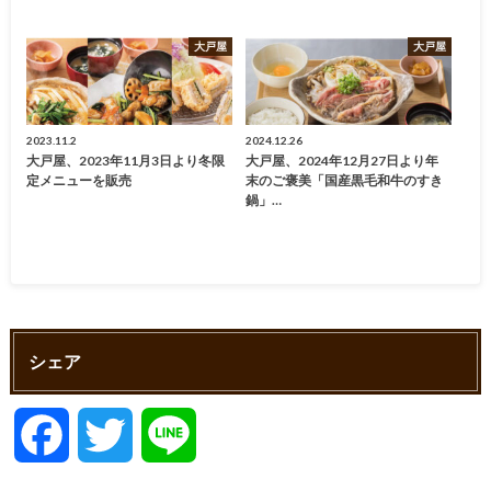
大戸屋
大戸屋
2023.11.2
2024.12.26
大戸屋、2023年11月3日より冬限
大戸屋、2024年12月27日より年
定メニューを販売
末のご褒美「国産黒毛和牛のすき
鍋」…
シェア
F
T
L
a
w
i