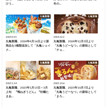
けう…
冬の…
丸亀製麺
丸亀製麺
2024.4.15
2024.12.2
丸亀製麺、2024年4月16日より新
丸亀製麺、2024年12月3日より
商品を3種類追加して「丸亀シェイ
「丸亀うどーなつ」の新味として
ク…
「チョ…
丸亀製麺
丸亀製麺
2025.1.14
2025.10.6
丸亀製麺、2025年1月15日～3月
丸亀製麺、2025年10月7日より
上旬 『鴨ねぎうどん』『牡蠣た
「丸亀うどーなつ」の新味として
まあ…
「まろ…