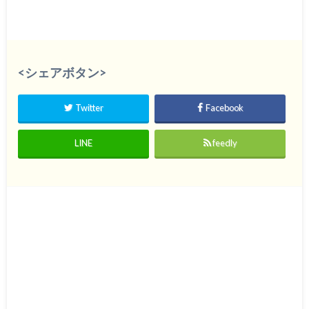
<シェアボタン>
Twitter
Facebook
LINE
feedly