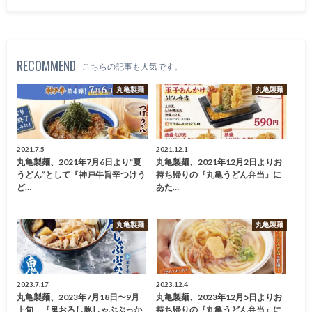
RECOMMEND
こちらの記事も人気です。
丸亀製麺
丸亀製麺
2021.7.5
2021.12.1
丸亀製麺、2021年7月6日より“夏
丸亀製麺、2021年12月2日よりお
うどん”として『神戸牛旨辛つけう
持ち帰りの『丸亀うどん弁当』に
ど…
あた…
丸亀製麺
丸亀製麺
2023.7.17
2023.12.4
丸亀製麺、2023年7月18日〜9月
丸亀製麺、2023年12月5日よりお
上旬 『鬼おろし豚しゃぶぶっか
持ち帰りの『丸亀うどん弁当』に