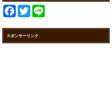
F
T
L
a
w
i
スポンサーリンク
c
i
n
e
t
e
b
t
o
e
o
r
k