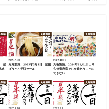
亀製麺
丸亀製麺
丸亀製麺
2023.4.30
2024.10.31
の「釜
丸亀製麺、2023年5月1日 釜揚
丸亀製麺、2024年11月1日より
休止
げうどん半額セール
各都道府県でしか味わうことの
できない…
亀製麺
丸亀製麺
丸亀製麺
2025.2.28
2025.5.1