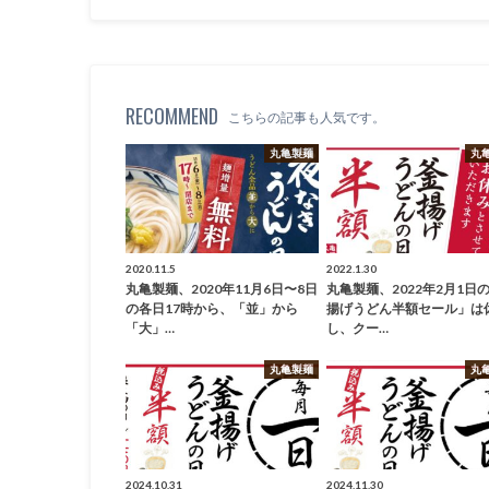
RECOMMEND
こちらの記事も人気です。
丸亀製麺
丸
2020.11.5
2022.1.30
丸亀製麺、2020年11月6日〜8日
丸亀製麺、2022年2月1日
の各日17時から、「並」から
揚げうどん半額セール」は
「大」…
し、クー…
丸亀製麺
丸
2024.10.31
2024.11.30