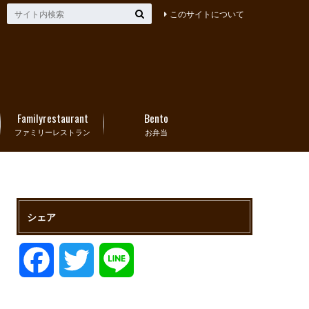
このサイトについて
Familyrestaurant
Bento
ファミリーレストラン
お弁当
シェア
F
T
L
a
w
i