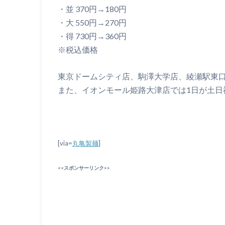
・並 370円→180円
・大 550円→270円
・得 730円→360円
※税込価格
東京ドームシティ店、駒澤大学店、綾瀬駅東
また、イオンモール姫路大津店では1日が土日
[via=
丸亀製麺
]
<<スポンサーリンク>>