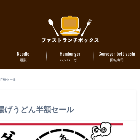
Noodle
Hamburger
Conveyor belt sushi
麺類
ハンバーガー
回転寿司
ん半額セール
釜揚げうどん半額セール