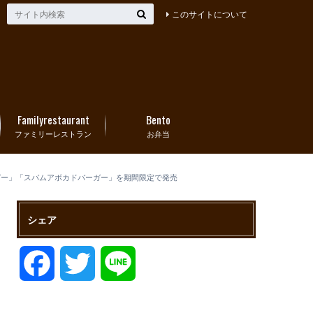
このサイトについて
Familyrestaurant
Bento
ファミリーレストラン
お弁当
バーガー」「スパムアボカドバーガー」を期間限定で発売
シェア
F
T
L
a
w
i