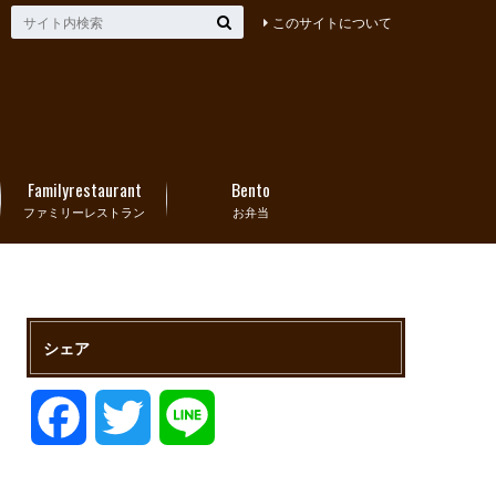
このサイトについて
Familyrestaurant
Bento
ファミリーレストラン
お弁当
シェア
F
T
L
a
w
i