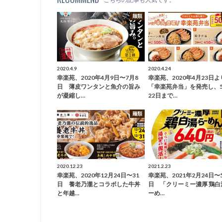
麺類
2020.4.9
2020.4.24
幸楽苑、2020年4月9日〜7月8
幸楽苑、2020年4月23日よ
日 薄皮ワンタンと魚介の旨み
「幸楽苑弁当」を発売し、
が凝縮し…
22日まで…
麺類
2020.12.23
2021.2.23
幸楽苑、2020年12月24日〜31
幸楽苑、2021年2月24日〜
日 養老乃瀧とコラボした牛丼
日 「クリーミー濃厚 鶏白
と年越…
ーめ…