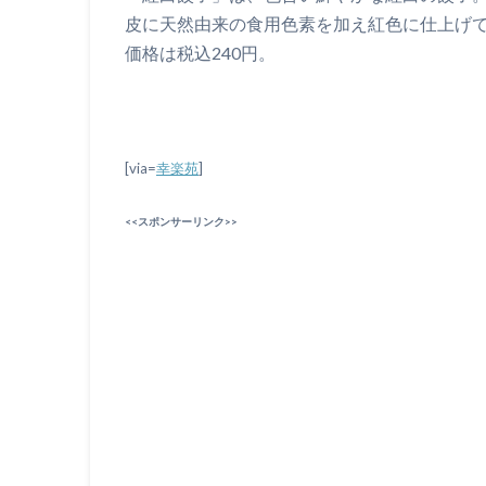
皮に天然由来の食用色素を加え紅色に仕上げ
価格は税込240円。
[via=
幸楽苑
]
<<スポンサーリンク>>