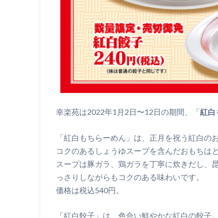
幸楽苑は2022年1月2日〜12日の期間、「
紅白
「紅白もちらーめん」は、正月を祝う紅白の
コクのあるしょうゆスープを含んだおもちは
スープは豚ガラ、鶏ガラを丁寧に炊きだし、
っさりしながらもコクのある味わいです。
価格は税込540円。
「紅白餃子」は、色合い鮮やかな紅白の餃子