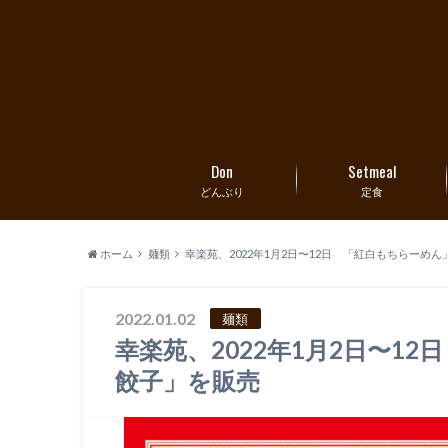
Don
Setmeal
どんぶり
定食
ホーム
麺類
幸楽苑、2022年1月2日〜12日 「紅白もちらーめ
2022.01.02
麺類
幸楽苑、2022年1月2日〜1
餃子」を販売