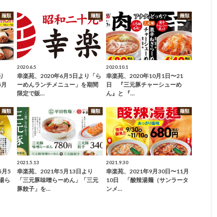
麺類
麺類
麺類
2020.6.5
2020.10.1
り
幸楽苑、2020年6月5日より「ら
幸楽苑、2020年10月1日〜21
5月
ーめんランチメニュー」を期間
日 『三元豚チャーシューめ
限定で販…
ん』と 『…
麺類
麺類
麺類
2021.5.13
2021.9.30
5月5
幸楽苑、2021年5月13日より
幸楽苑、2021年9月30日〜11月
湯ら
「三元豚味噌らーめん」「三元
10日 「酸辣湯麺（サンラータ
豚餃子」を…
ンメ…