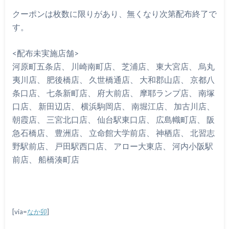
クーポンは枚数に限りがあり、無くなり次第配布終了で
す。
<配布未実施店舗>
河原町五条店、 川崎南町店、 芝浦店、 東大宮店、 烏丸
夷川店、 肥後橋店、 久世橋通店、 大和郡山店、 京都八
条口店、 七条新町店、 府大前店、 摩耶ランプ店、 南塚
口店、 新田辺店、 横浜駒岡店、 南堀江店、 加古川店、
朝霞店、 三宮北口店、 仙台駅東口店、 広島幟町店、 阪
急石橋店、 豊洲店、 立命館大学前店、 神栖店、 北習志
野駅前店、 戸田駅西口店、 アロー大東店、 河内小阪駅
前店、 船橋湊町店
[via=
なか卯
]