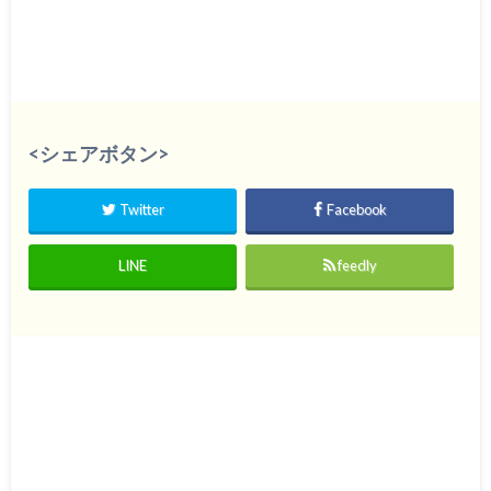
<シェアボタン>
Twitter
Facebook
LINE
feedly