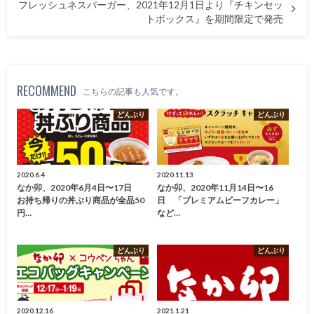
フレッシュネスバーガー、2021年12月1日より『チキンセッ
トボックス』を期間限定で発売
RECOMMEND
こちらの記事も人気です。
どんぶり
どんぶり
2020.6.4
2020.11.13
なか卯、2020年6月4日〜17日
なか卯、2020年11月14日〜16
お持ち帰りの丼ぶり商品が全品50
日 「プレミアムビーフカレー」
円…
など…
どんぶり
どんぶり
2020.12.16
2021.1.21