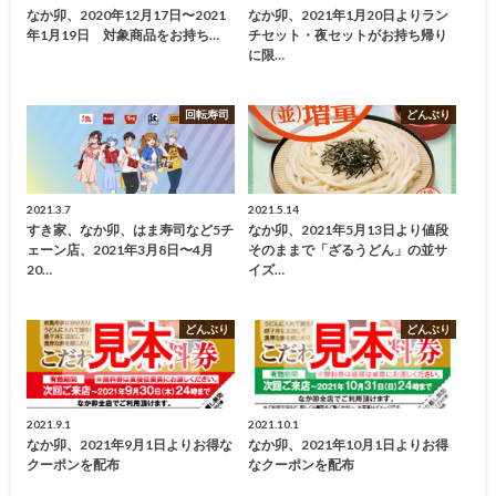
なか卯、2020年12月17日〜2021
なか卯、2021年1月20日よりラン
年1月19日 対象商品をお持ち…
チセット・夜セットがお持ち帰り
に限…
回転寿司
どんぶり
2021.3.7
2021.5.14
すき家、なか卯、はま寿司など5チ
なか卯、2021年5月13日より値段
ェーン店、2021年3月8日〜4月
そのままで「ざるうどん」の並サ
20…
イズ…
どんぶり
どんぶり
2021.9.1
2021.10.1
なか卯、2021年9月1日よりお得な
なか卯、2021年10月1日よりお得
クーポンを配布
なクーポンを配布