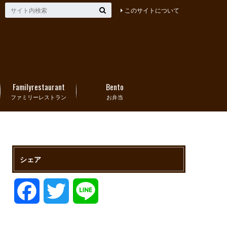
このサイトについて
Familyrestaurant
Bento
ファミリーレストラン
お弁当
シェア
F
T
L
a
w
i