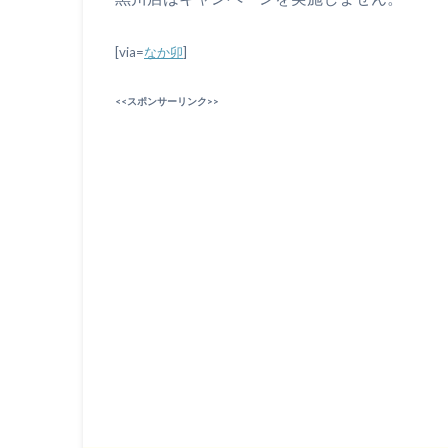
[via=
なか卯
]
<<スポンサーリンク>>