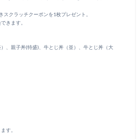
きスクラッチクーポンを1枚プレゼント。
換できます。
）、親子丼(特盛)、牛とじ丼（並）、牛とじ丼（大
ります。