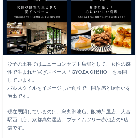
餃子の王将ではニューコンセプト店舗として、女性の感
性で生まれた寛ぎスペース「
GYOZA OHSHO
」を展開
しています。
バルスタイルをイメージした創りで、開放感と賑わいを
演出です。
現在展開しているのは、烏丸御池店、阪神芦屋店、大宮
駅西口店、京都髙島屋店、プライムツリー赤池店の5店
舗です。