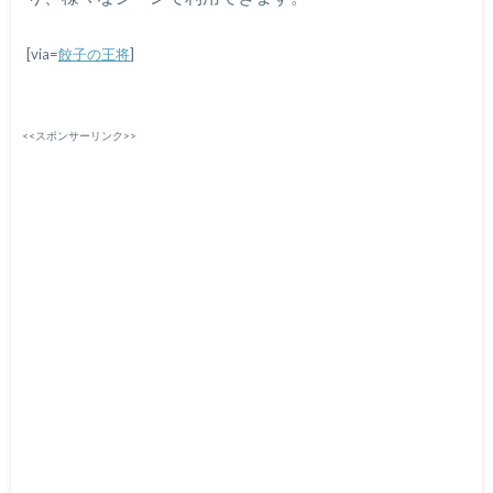
[via=
餃子の王将
]
<<スポンサーリンク>>