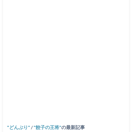
どんぶり
/
餃子の王将
の最新記事