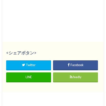
<シェアボタン>
Twitter
Facebook
LINE
feedly