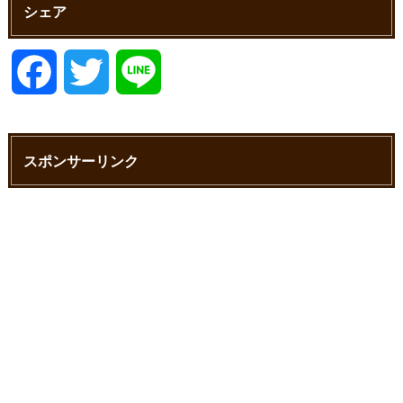
シェア
F
T
L
a
w
i
スポンサーリンク
c
i
n
e
t
e
b
t
o
e
o
r
k