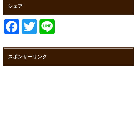
シェア
F
T
L
a
w
i
スポンサーリンク
c
i
n
e
t
e
b
t
o
e
o
r
k