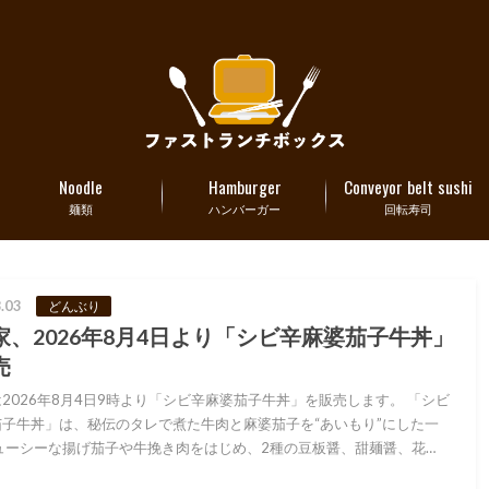
Noodle
Hamburger
Conveyor belt sushi
麺類
ハンバーガー
回転寿司
.03
どんぶり
家、2026年8月4日より「シビ辛麻婆茄子牛丼」
売
2026年8月4日9時より「シビ辛麻婆茄子牛丼」を販売します。 「シビ
茄子牛丼」は、秘伝のタレで煮た牛肉と麻婆茄子を“あいもり”にした一
ューシーな揚げ茄子や牛挽き肉をはじめ、2種の豆板醤、甜麺醤、花…