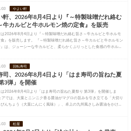
.03
やよい軒
い軒、2026年8月4日より『～特製味噌だれ絡む
～牛カルビと牛ホルモン焼の定食』を販売
は2026年8月4日より『～特製味噌だれ絡む旨さ～牛カルビと牛ホルモ
定食』を販売します。 『～特製味噌だれ絡む旨さ～牛カルビと牛ホルモン
食』は、ジューシーな牛カルビと、柔らかくぷりっとした食感の牛ホル…
.03
回転寿司
寿司、2026年8月4日より「はま寿司の旨ねた夏
 第3弾」を開催
は2026年8月4日より「はま寿司の旨ねた夏祭り 第3弾」を開催しま
フェアでは、大葉とニンニク香る醤油がマグロの旨みを引き立てる「大切り
きびんちょう（大葉にんにく風味）」、卓上の九州風さしみ醤油をかけ…
.03
松屋