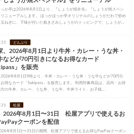
っか亭は2026年8月1日より、『しょうが焼弁当』『しょうが焼スペシ
をリニューアルします。 ほっかほっか亭オリジナルのしょうがだれで炒め
と玉ねぎに、下味が付いた粗きざみしょうがのトッピングで、しょうが…
.31
どんぶり
家、2026年8月1日より牛丼・カレー・うな丼・
牛などが70円引きになるお得なカード
kipass」を販売
2026年8月1日9時より、牛丼・カレー・うな丼・うな牛などが70円引
お得なカード「Sukipass」を販売します。 利用対象商品は、店内・お持
両方の牛丼、カレー、うな丼、うな牛、牛丼ライト、お子様…
.31
松屋
、2026年8月1日〜31日 松屋アプリで使えるお
ayPayクーポンを配信
026年8月1日〜31日の期間、松屋アプリで使えるお得なPayPayクーポン