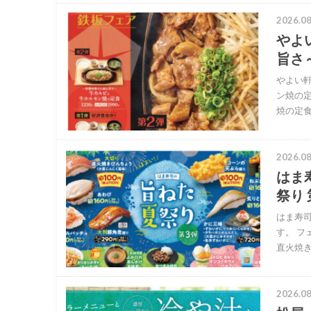
2026.08
やよ
旨さ
やよい軒
ン焼の
焼の定
2026.08
はま
祭り
はま寿司
す。 
直火焼
2026.08