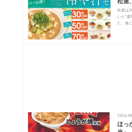
松屋
松屋は2
いた”
た、体に
2026.08
ほっ
当』