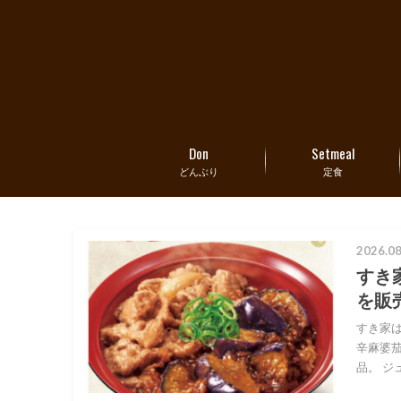
Don
Setmeal
どんぶり
定食
2026.08
すき
を販
すき家は
辛麻婆
品。 ジ