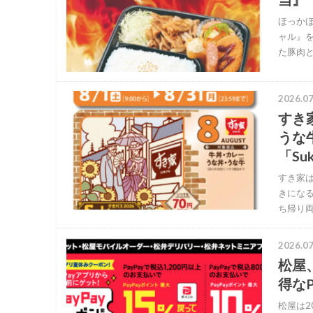
ほっかほ
ャル』
た豚肉
2026.07
すき
うな
「Su
すき家は
きになる
ち帰り
2026.07
松屋
得なP
松屋は2