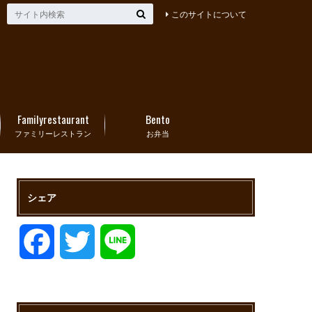
このサイトについて
Familyrestaurant
Bento
ファミリーレストラン
お弁当
シェア
F
T
L
a
w
i
c
i
n