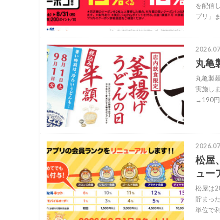
を配信し
プリ」ま
2026.07
丸亀
丸亀製
実施しま
→190円
2026.07
松屋
ュー
松屋は2
貯まった
単位で利