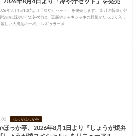
、2026年8月4日より「冷や汁セット」を発売
026年8月4日10時より「冷や汁セット」を発売します。 出汁の旨味が効
濃厚なのに涼やか”な冷や汁は、豆腐やシャキシャキの野菜がたっぷり入っ
嬉しい大満足の一杯。 レギュラーメ…
.01
ほっかほっか亭
かほっか亭、2026年8月1日より『しょうが焼弁
『しょうが焼スペシャル』をリニューアル