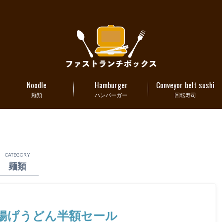
Noodle
Hamburger
Conveyor belt sushi
麺類
ハンバーガー
回転寿司
CATEGORY
麺類
釜揚げうどん半額セール