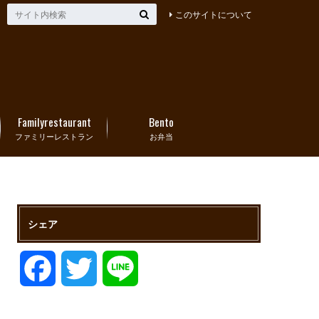
このサイトについて
Familyrestaurant
Bento
ファミリーレストラン
お弁当
シェア
F
T
L
a
w
i