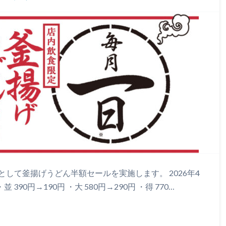
して釜揚げうどん半額セールを実施します。 2026年4
90円→190円 ・大 580円→290円 ・得 770…