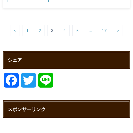
<
1
2
3
4
5
…
17
>
シェア
F
T
L
a
w
i
スポンサーリンク
c
i
n
e
t
e