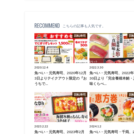
RECOMMEND
こちらの記事も人気です。
回転寿司
回
2020.12.4
2022.3.30
魚べい・元気寿司、2020年12月
魚べい・元気寿司、2022年
3日よりテイクアウト限定の『お
30日より「完全養殖本鮪・
うちで…
味くらべ…
回転寿司
回
2023.2.22
2024.1.2
魚べい・元気寿司、2023年2月
魚べい・元気寿司・千両、2