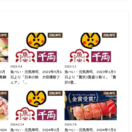
転寿司
回転寿司
回転寿司
2022.9.6
2023.1.5
3月
魚べい・元気寿司、2022年9月6
魚べい・元気寿司、2023年1月5
真鯛
日より「日本の秋 大収穫祭フ
日より「贅沢3貫盛り祭り」「贅
ェア」「…
沢9貫…
転寿司
回転寿司
回転寿司
2024.2.14
2024.7.8
024
魚べい・元気寿司、2024年2月
魚べい・元気寿司、2024年7月8