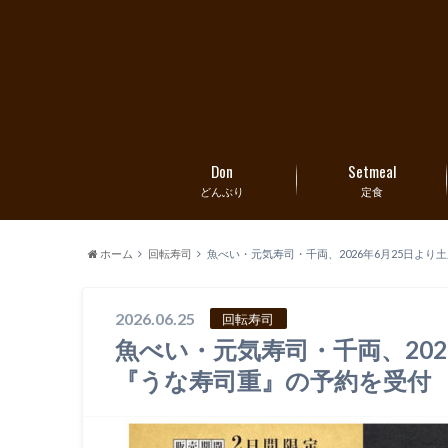
Don
Setmeal
どんぶり
定食
ホーム
回転寿司
魚べい・元気寿司・千両、2026年6月25日よ
2026.06.25
回転寿司
魚べい・元気寿司・千両、202
『うな寿司重』の予約を受付