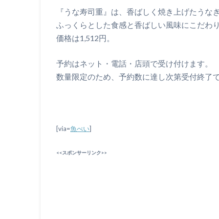
『うな寿司重』は、香ばしく焼き上げたうな
ふっくらとした食感と香ばしい風味にこだわ
価格は1,512円。
予約はネット・電話・店頭で受け付けます。
数量限定のため、予約数に達し次第受付終了
[via=
魚べい
]
<<スポンサーリンク>>