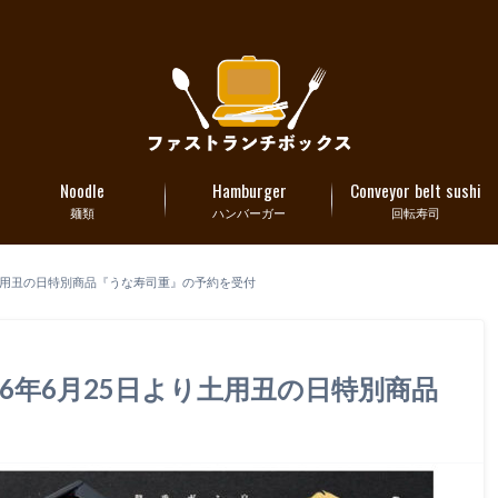
Noodle
Hamburger
Conveyor belt sushi
麺類
ハンバーガー
回転寿司
り土用丑の日特別商品『うな寿司重』の予約を受付
6年6月25日より土用丑の日特別商品