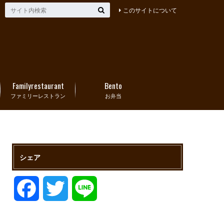
このサイトについて
Familyrestaurant
Bento
ファミリーレストラン
お弁当
シェア
F
T
L
a
w
i