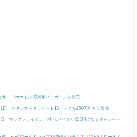
月上旬 『ポケモン30周年バーガー』を発売
月11日 チキンマックナゲット15ピースを250円引きで販売
月3日 マックフライポテトM・Lサイズが250円になるキャンペー
下旬 FIFAワールドカップ26開催を記念して『VIVA！ワールド