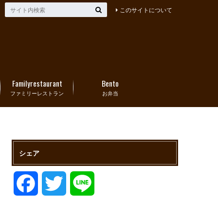
このサイトについて
Familyrestaurant
Bento
ファミリーレストラン
お弁当
シェア
F
T
L
a
w
i