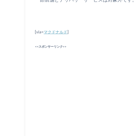
[via=
マクドナルド
]
<<スポンサーリンク>>