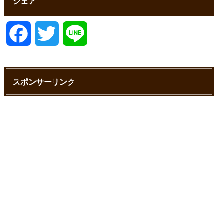
シェア
F
T
L
a
w
i
スポンサーリンク
c
i
n
e
t
e
b
t
o
e
o
r
k