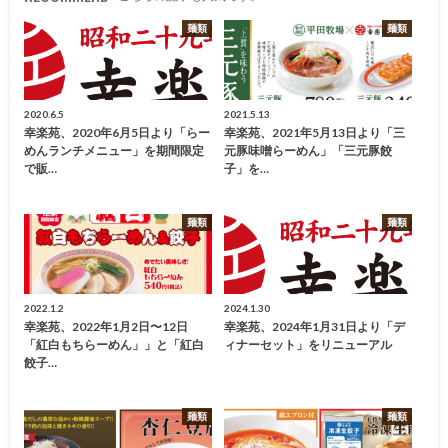
麺類
麺類
2020.6.5
2021.5.13
幸楽苑、2020年6月5日より「らー
幸楽苑、2021年5月13日より「三
めんランチメニュー」を期間限定
元豚味噌らーめん」「三元豚餃
で販…
子」を…
麺類
麺類
2022.1.2
2024.1.30
幸楽苑、2022年1月2日〜12日
幸楽苑、2024年1月31日より「デ
「紅白もちらーめん」」と「紅白
ィナーセット」をリニューアル
餃子…
麺類
麺類