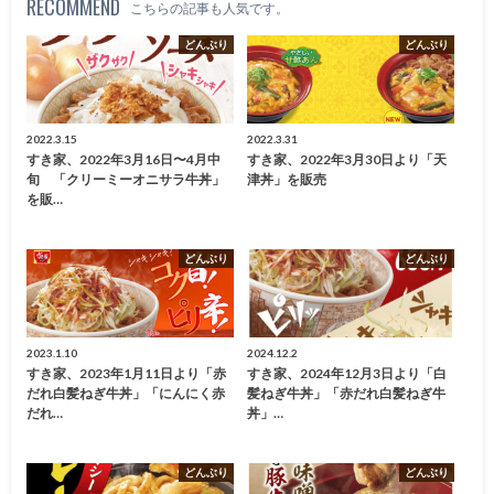
RECOMMEND
こちらの記事も人気です。
どんぶり
どんぶり
2022.3.15
2022.3.31
すき家、2022年3月16日〜4月中
すき家、2022年3月30日より「天
旬 「クリーミーオニサラ牛丼」
津丼」を販売
を販…
どんぶり
どんぶり
2023.1.10
2024.12.2
すき家、2023年1月11日より「赤
すき家、2024年12月3日より「白
だれ白髪ねぎ牛丼」「にんにく赤
髪ねぎ牛丼」「赤だれ白髪ねぎ牛
だれ…
丼」…
どんぶり
どんぶり