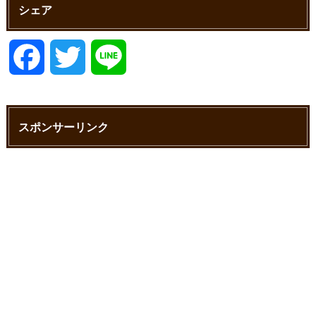
シェア
F
T
L
a
w
i
スポンサーリンク
c
i
n
e
t
e
b
t
o
e
o
r
k