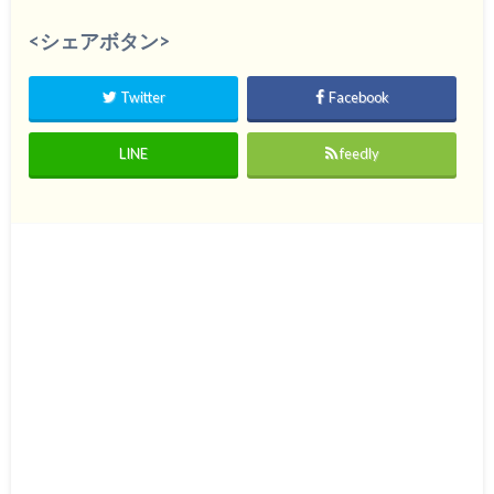
<シェアボタン>
Twitter
Facebook
LINE
feedly