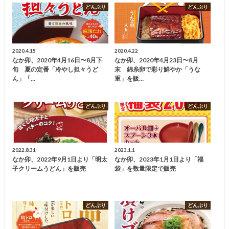
どんぶり
どんぶり
2020.4.15
2020.4.22
なか卯、2020年4月16日〜8月下
なか卯、2020年4月23日〜8月
旬 夏の定番「冷やし担々うど
末 錦糸卵で彩り鮮やか「うな
ん」「…
重」を販…
どんぶり
どんぶり
2022.8.31
2023.1.1
なか卯、2022年9月1日より「明太
なか卯、2023年1月1日より「福
子クリームうどん」を販売
袋」を数量限定で販売
どんぶり
どんぶり