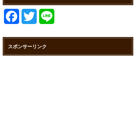
F
T
L
a
w
i
スポンサーリンク
c
i
n
e
t
e
b
t
o
e
o
r
k