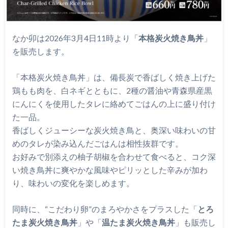
なか卯は2026年3月4日11時より「
本格炭火焼き鳥丼
」
を販売します。
「本格炭火焼き鳥丼」は、備長炭で香ばしく焼き上げた
鶏もも肉を、白ネギとともに、2種の醤油や青森県産黒
にんにくを使用したタレに絡めてごはんの上に盛り付け
た一品。
香ばしくジューシーな炭火焼き鳥と、奥深い味わいの甘
めのタレが染み込んだごはんは相性抜群です。
お好みで別添えの柚子胡椒を合わせて食べると、コク深
い焼き鳥丼に爽やかな風味やピリッとした辛みが加わ
り、味わいの変化を楽しめます。
同時に、“こだわり卵”のまろやかさをプラスした「
とろ
たま炭火焼き鳥丼
」や「
温たま炭火焼き鳥丼
」も販売し