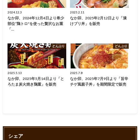
2024.12.3
2025.2.11
なか卯、2024年12月4日より希少
なか卯、2025年2月12日より「漬
部位“鶏トロ"を使った贅沢なお重
けブリ丼」を販売
「…
どんぶり
どんぶり
2025.5.13
2025.7.8
なか卯、2025年5月14日より「と
なか卯、2025年7月9日より「旨辛
ろたま炭火焼き鶏重」を販売
チゲ風親子丼」を期間限定で販売
シェア