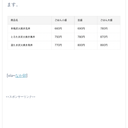
ます。
[via=
なか卯
]
<<スポンサーリンク>>