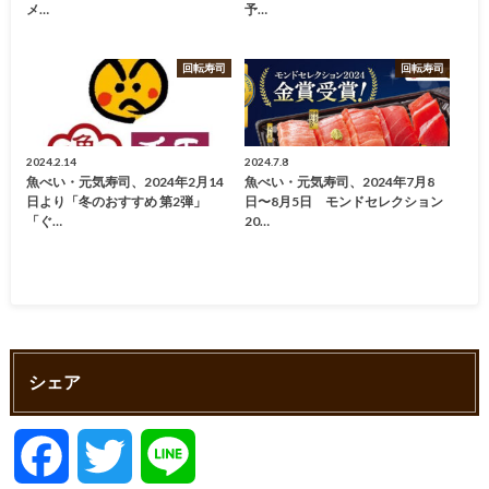
メ…
予…
回転寿司
回転寿司
2024.2.14
2024.7.8
魚べい・元気寿司、2024年2月14
魚べい・元気寿司、2024年7月8
日より「冬のおすすめ 第2弾」
日〜8月5日 モンドセレクション
「ぐ…
20…
シェア
F
T
L