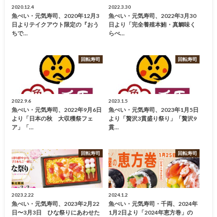
2020.12.4
2022.3.30
魚べい・元気寿司、2020年12月3
魚べい・元気寿司、2022年3月30
日よりテイクアウト限定の『おう
日より「完全養殖本鮪・真鯛味く
ちで…
らべ…
回転寿司
回転寿司
2022.9.6
2023.1.5
魚べい・元気寿司、2022年9月6日
魚べい・元気寿司、2023年1月5日
より「日本の秋 大収穫祭フェ
より「贅沢3貫盛り祭り」「贅沢9
ア」「…
貫…
回転寿司
回転寿司
2023.2.22
2024.1.2
魚べい・元気寿司、2023年2月22
魚べい・元気寿司・千両、2024年
日〜3月3日 ひな祭りにあわせた
1月2日より「2024年恵方巻」の