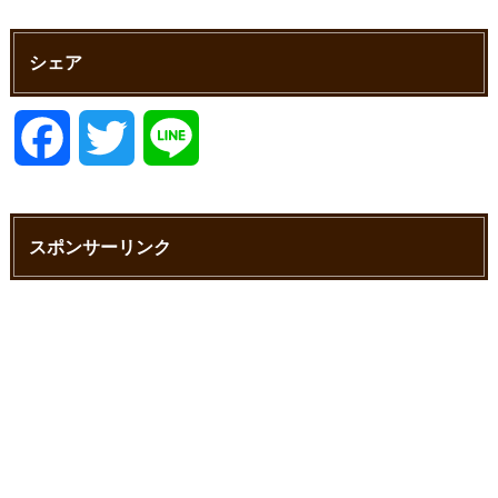
シェア
F
T
L
a
w
i
スポンサーリンク
c
i
n
e
t
e
b
t
o
e
o
r