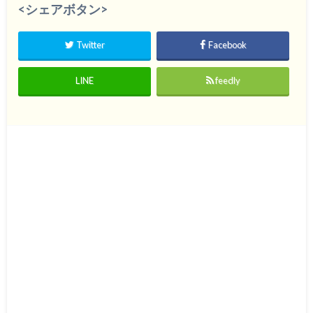
<シェアボタン>
Twitter
Facebook
LINE
feedly