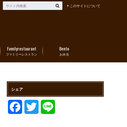
このサイトについて
Familyrestaurant
Bento
ファミリーレストラン
お弁当
シェア
F
T
L
a
w
i