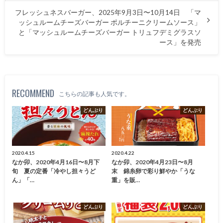
フレッシュネスバーガー、2025年9月3日〜10月14日 「マ
ッシュルームチーズバーガー ポルチーニクリームソース」
と「マッシュルームチーズバーガー トリュフデミグラスソ
ース」を発売
RECOMMEND
こちらの記事も人気です。
どんぶり
どんぶり
2020.4.15
2020.4.22
なか卯、2020年4月16日〜8月下
なか卯、2020年4月23日〜8月
旬 夏の定番「冷やし担々うど
末 錦糸卵で彩り鮮やか「うな
ん」「…
重」を販…
どんぶり
どんぶり