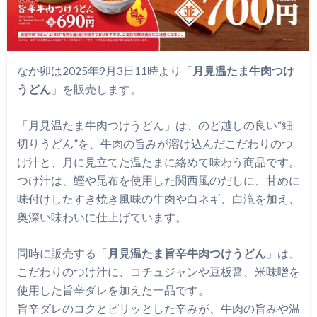
なか卯は2025年9月3日11時より「
月見温たま牛肉つけ
うどん
」を販売します。
「月見温たま牛肉つけうどん」は、のど越しの良い“細
切りうどん”を、牛肉の旨みが溶け込んだこだわりのつ
け汁と、月に見立てた温たまに絡めて味わう商品です。
つけ汁は、鰹や昆布を使用した関西風のだしに、甘めに
味付けしたすき焼き風味の牛肉や白ネギ、白滝を加え、
奥深い味わいに仕上げています。
同時に販売する「
月見温たま旨辛牛肉つけうどん
」は、
こだわりのつけ汁に、コチュジャンや豆板醤、米味噌を
使用した旨辛ダレを加えた一品です。
旨辛ダレのコクとピリッとした辛みが、牛肉の旨みや温