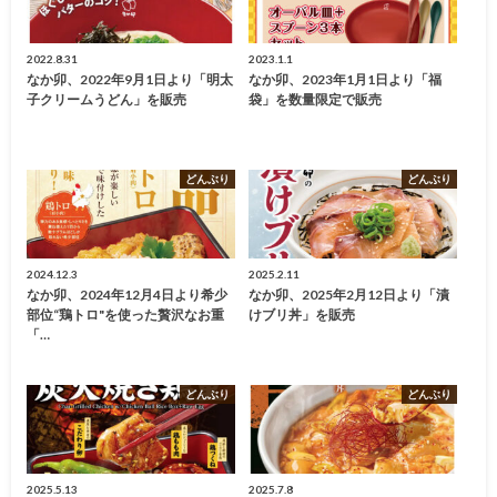
2022.8.31
2023.1.1
なか卯、2022年9月1日より「明太
なか卯、2023年1月1日より「福
子クリームうどん」を販売
袋」を数量限定で販売
どんぶり
どんぶり
2024.12.3
2025.2.11
なか卯、2024年12月4日より希少
なか卯、2025年2月12日より「漬
部位“鶏トロ"を使った贅沢なお重
けブリ丼」を販売
「…
どんぶり
どんぶり
2025.5.13
2025.7.8