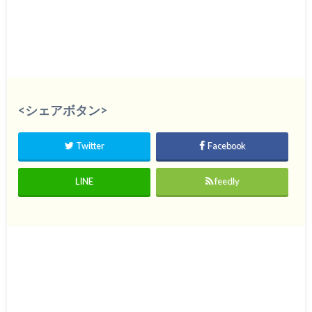
<シェアボタン>
Twitter
Facebook
LINE
feedly