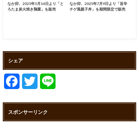
なか卯、2025年5月14日より「と
なか卯、2025年7月9日より「旨辛
ろたま炭火焼き鶏重」を販売
チゲ風親子丼」を期間限定で販売
シェア
F
T
L
a
w
i
スポンサーリンク
c
i
n
e
t
e