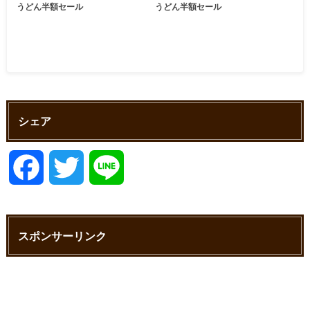
うどん半額セール
うどん半額セール
シェア
F
T
L
a
w
i
スポンサーリンク
c
i
n
e
t
e
b
t