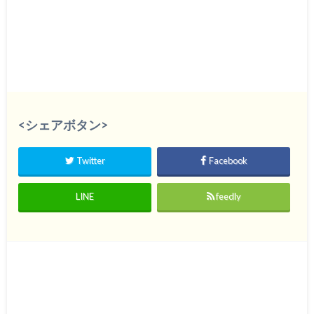
<シェアボタン>
Twitter
Facebook
LINE
feedly