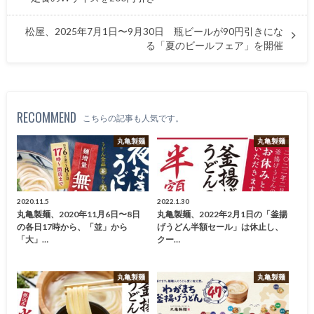
松屋、2025年7月1日〜9月30日 瓶ビールが90円引きにな
る「夏のビールフェア」を開催
RECOMMEND
こちらの記事も人気です。
丸亀製麺
丸亀製麺
2020.11.5
2022.1.30
丸亀製麺、2020年11月6日〜8日
丸亀製麺、2022年2月1日の「釜揚
の各日17時から、「並」から
げうどん半額セール」は休止し、
「大」…
クー…
丸亀製麺
丸亀製麺