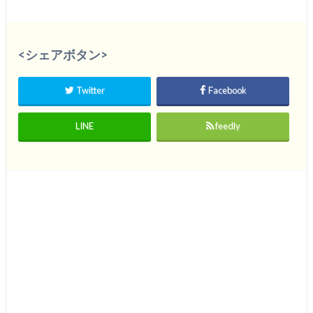
<シェアボタン>
Twitter
Facebook
LINE
feedly