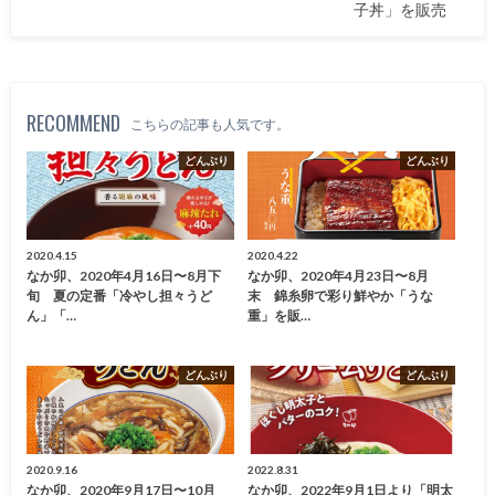
子丼」を販売
RECOMMEND
こちらの記事も人気です。
どんぶり
どんぶり
2020.4.15
2020.4.22
なか卯、2020年4月16日〜8月下
なか卯、2020年4月23日〜8月
旬 夏の定番「冷やし担々うど
末 錦糸卵で彩り鮮やか「うな
ん」「…
重」を販…
どんぶり
どんぶり
2020.9.16
2022.8.31
なか卯、2020年9月17日〜10月
なか卯、2022年9月1日より「明太