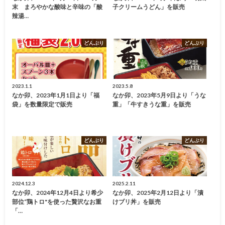
末 まろやかな酸味と辛味の「酸
子クリームうどん」を販売
辣湯…
どんぶり
どんぶり
2023.1.1
2023.5.8
なか卯、2023年1月1日より「福
なか卯、2023年5月9日より「うな
袋」を数量限定で販売
重」「牛すきうな重」を販売
どんぶり
どんぶり
2024.12.3
2025.2.11
なか卯、2024年12月4日より希少
なか卯、2025年2月12日より「漬
部位“鶏トロ"を使った贅沢なお重
けブリ丼」を販売
「…