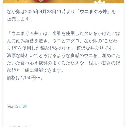
なか卯は2025年4月23日11時より「
ウニまぐろ丼
」を
販売します。
「ウニまぐろ丼」は、米酢を使用したタレをかけたごは
んに刻み海苔を敷き、ウニとマグロ、なか卯の”こだわ
り卵”を使用した錦糸卵をのせた、贅沢な丼ぶりです。
濃厚な味わいでとろけるような食感のウニを、粗めにた
たいた食べ応え抜群のまぐろたたきや、程よい甘さの錦
糸卵と一緒に堪能できます。
価格は1,150円〜。
[via=
なか卯
]