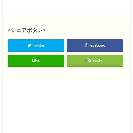
<シェアボタン>
Twitter
Facebook
LINE
feedly