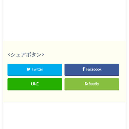
<シェアボタン>
Twitter
Facebook
LINE
feedly