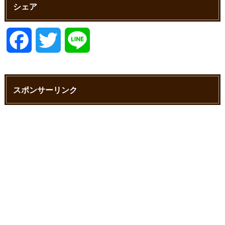
シェア
F
T
L
a
w
i
スポンサーリンク
c
i
n
e
t
e
b
t
o
e
o
r
k