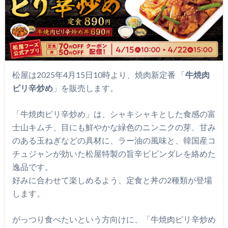
松屋は2025年4月15日10時より、焼肉新定番 「
牛焼肉
ピリ辛炒め
」を販売します。
「牛焼肉ピリ辛炒め」は、シャキシャキとした食感の富
士山キムチ、目にも鮮やかな緑色のニンニクの芽、甘み
のある玉ねぎなどの具材に、ラー油の風味と、韓国産コ
チュジャンが効いた松屋特製の旨辛ビビンダレを絡めた
逸品です。
好みに合わせて楽しめるよう、定食と丼の2種類が登場
します。
がっつり食べたいという方向けに、「牛焼肉ピリ辛炒め