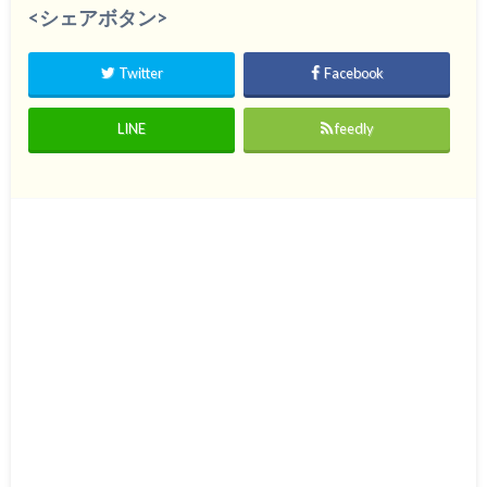
<シェアボタン>
Twitter
Facebook
LINE
feedly