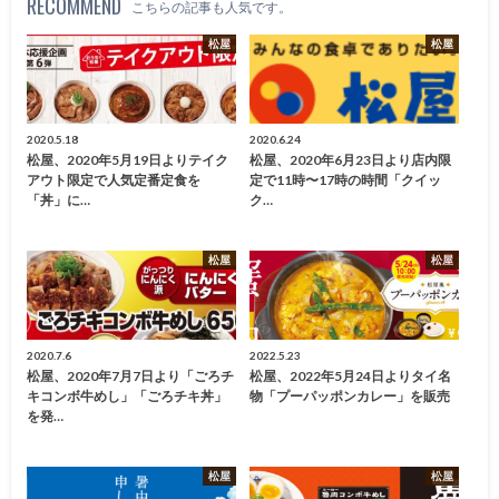
RECOMMEND
こちらの記事も人気です。
松屋
松屋
2020.5.18
2020.6.24
松屋、2020年5月19日よりテイク
松屋、2020年6月23日より店内限
アウト限定で人気定番定食を
定で11時〜17時の時間「クイッ
「丼」に…
ク…
松屋
松屋
2020.7.6
2022.5.23
松屋、2020年7月7日より「ごろチ
松屋、2022年5月24日よりタイ名
キコンボ牛めし」「ごろチキ丼」
物「プーパッポンカレー」を販売
を発…
松屋
松屋