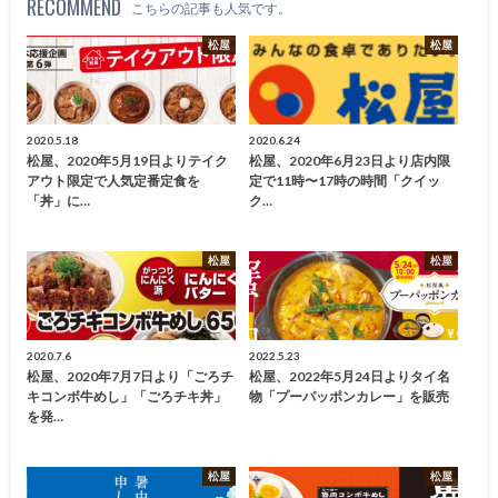
RECOMMEND
こちらの記事も人気です。
松屋
松屋
2020.5.18
2020.6.24
松屋、2020年5月19日よりテイク
松屋、2020年6月23日より店内限
アウト限定で人気定番定食を
定で11時〜17時の時間「クイッ
「丼」に…
ク…
松屋
松屋
2020.7.6
2022.5.23
松屋、2020年7月7日より「ごろチ
松屋、2022年5月24日よりタイ名
キコンボ牛めし」「ごろチキ丼」
物「プーパッポンカレー」を販売
を発…
松屋
松屋