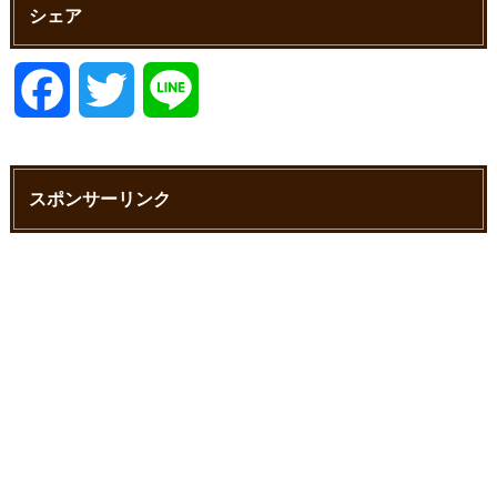
シェア
F
T
L
a
w
i
スポンサーリンク
c
i
n
e
t
e
b
t
o
e
o
r
k