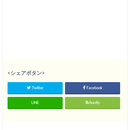
<シェアボタン>
Twitter
Facebook
LINE
feedly