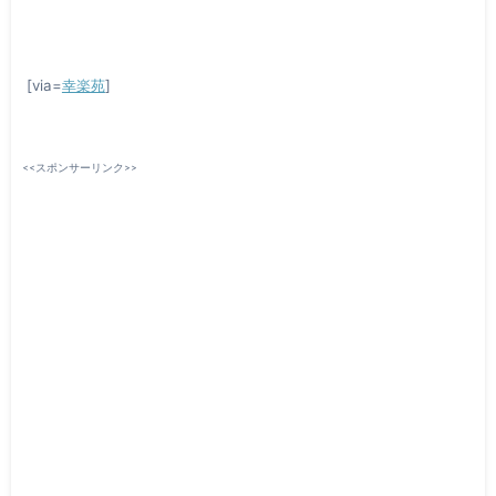
[via=
幸楽苑
]
<<スポンサーリンク>>