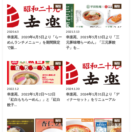
麺類
麺類
2020.6.5
2021.5.13
幸楽苑、2020年6月5日より「らー
幸楽苑、2021年5月13日より「三
めんランチメニュー」を期間限定
元豚味噌らーめん」「三元豚餃
で販…
子」を…
麺類
麺類
2022.1.2
2024.1.30
幸楽苑、2022年1月2日〜12日
幸楽苑、2024年1月31日より「デ
「紅白もちらーめん」」と「紅白
ィナーセット」をリニューアル
餃子…
麺類
麺類