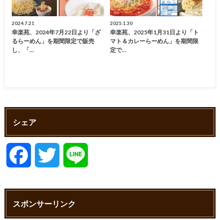
2024.7.21
2025.1.30
幸楽苑、2024年7月22日より「ざ
幸楽苑、2025年1月31日より「ト
るらーめん」を期間限定で販売
マト＆カレーらーめん」を期間限
し、「…
定で…
シェア
F
T
L
a
w
i
スポンサーリンク
c
i
n