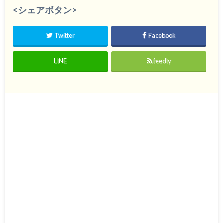
<シェアボタン>
Twitter
Facebook
LINE
feedly