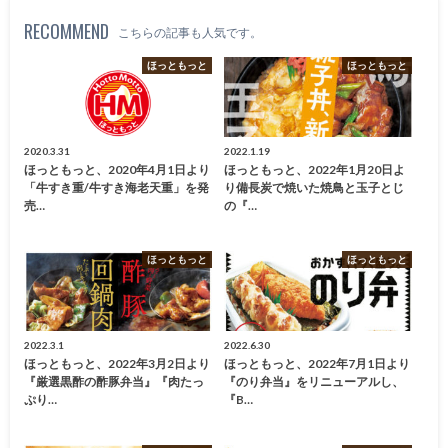
RECOMMEND
こちらの記事も人気です。
ほっともっと
ほっともっと
2020.3.31
2022.1.19
ほっともっと、2020年4月1日より
ほっともっと、2022年1月20日よ
「牛すき重/牛すき海老天重」を発
り備長炭で焼いた焼鳥と玉子とじ
売…
の『…
ほっともっと
ほっともっと
2022.3.1
2022.6.30
ほっともっと、2022年3月2日より
ほっともっと、2022年7月1日より
『厳選黒酢の酢豚弁当』『肉たっ
『のり弁当』をリニューアルし、
ぷり…
『B…