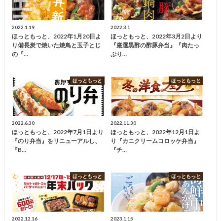
2022.1.19
2022.3.1
ほっともっと、2022年1月20日よ
ほっともっと、2022年3月2日より
り備長炭で焼いた焼鳥と玉子とじ
『厳選黒酢の酢豚弁当』『肉たっ
の『…
ぷり…
ほっともっと
ほっともっと
2022.6.30
2022.11.30
ほっともっと、2022年7月1日より
ほっともっと、2022年12月1日よ
『のり弁当』をリニューアルし、
り『カニクリームコロッケ弁当』
『B…
『チ…
ほっともっと
ほっともっと
2022.12.16
2023.1.15