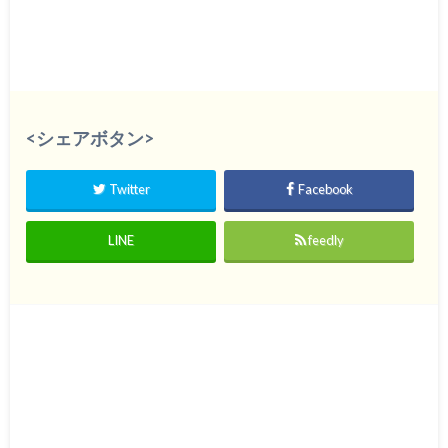
<シェアボタン>
Twitter
Facebook
LINE
feedly