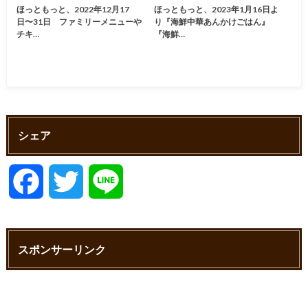
ほっともっと、2022年12月17
ほっともっと、2023年1月16日よ
日〜31日 ファミリーメニューや
り『海鮮中華あんかけごはん』
チキ…
『海鮮…
シェア
F
T
L
a
w
i
スポンサーリンク
c
i
n
e
t
e