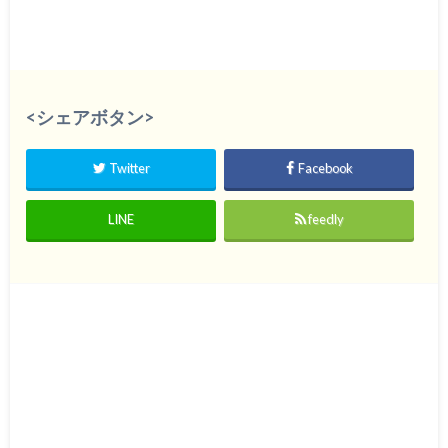
<シェアボタン>
Twitter
Facebook
LINE
feedly