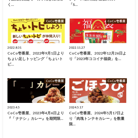
く…
「S…
CoCo壱番屋
CoCo壱番屋
2022.8.31
2022.11.27
CoCo壱番屋、2022年9月1日より
CoCo壱番屋、2022年12月26日よ
ちょい足しトッピング「ちょいト
り「2023年ココイチ福袋」を…
ピ…
CoCo壱番屋
CoCo壱番屋
2023.4.5
2024.5.17
CoCo壱番屋、2023年4月6日より
CoCo壱番屋、2024年5月17日よ
『「 ナナシ 」カレー』を期間限…
り「肉塊トンテキカレー」を数量
限…