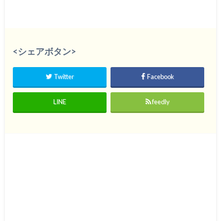
<シェアボタン>
Twitter
Facebook
LINE
feedly