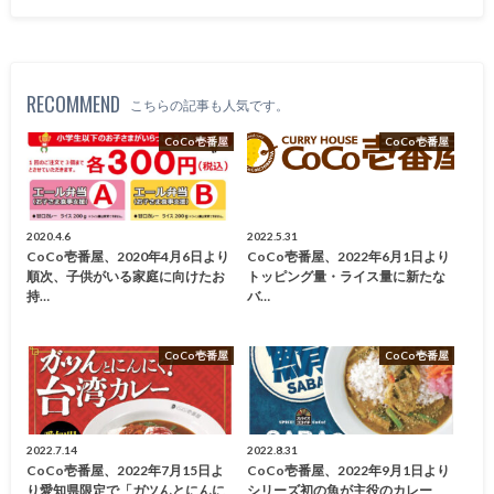
RECOMMEND
こちらの記事も人気です。
CoCo壱番屋
CoCo壱番屋
2020.4.6
2022.5.31
CoCo壱番屋、2020年4月6日より
CoCo壱番屋、2022年6月1日より
順次、子供がいる家庭に向けたお
トッピング量・ライス量に新たな
持…
バ…
CoCo壱番屋
CoCo壱番屋
2022.7.14
2022.8.31
CoCo壱番屋、2022年7月15日よ
CoCo壱番屋、2022年9月1日より
り愛知県限定で「ガツんとにんに
シリーズ初の魚が主役のカレー