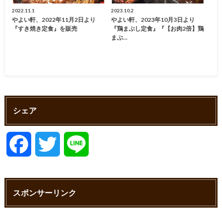
2022.11.1
2023.10.2
やよい軒、2022年11月2日より
やよい軒、2023年10月3日より
『すき焼き定食』を販売
『鶏まぶし定食』『【お肉2倍】鶏
まぶ…
シェア
F
T
L
a
w
i
スポンサーリンク
c
i
n
e
t
e