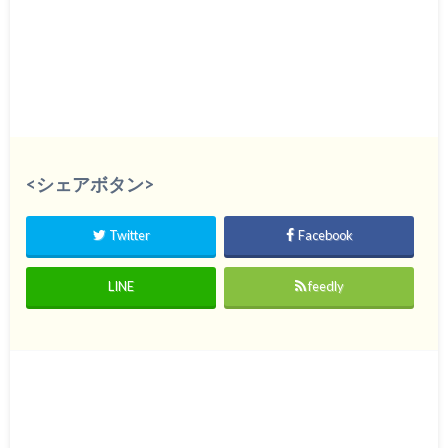
<シェアボタン>
Twitter
Facebook
LINE
feedly