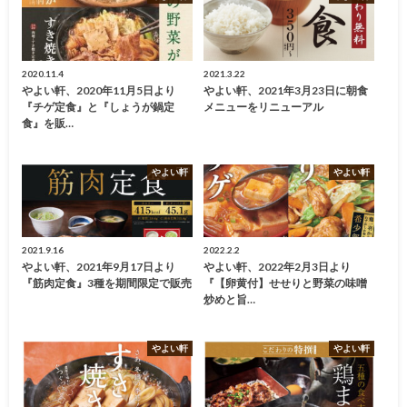
2020.11.4
2021.3.22
やよい軒、2020年11月5日より
やよい軒、2021年3月23日に朝食
『チゲ定食』と『しょうが鍋定
メニューをリニューアル
食』を販…
やよい軒
やよい軒
2021.9.16
2022.2.2
やよい軒、2021年9月17日より
やよい軒、2022年2月3日より
『筋肉定食』3種を期間限定で販売
『【卵黄付】せせりと野菜の味噌
炒めと旨…
やよい軒
やよい軒