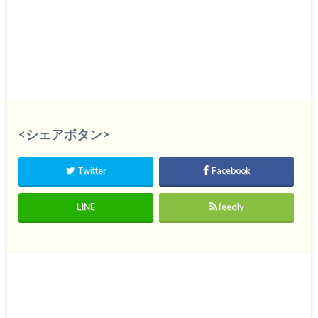
<シェアボタン>
Twitter
Facebook
LINE
feedly