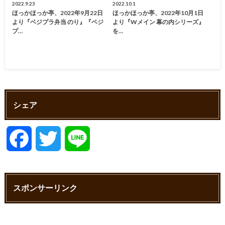
2022.9.23
2022.10.1
ほっかほっか亭、2022年9月22日
ほっかほっか亭、2022年10月1日
より『ベジプラ弁当 のり』『ベジ
より『Wメイン 幕の内シリーズ』
プ…
を…
シェア
F
T
L
a
w
i
スポンサーリンク
c
i
n
e
t
e