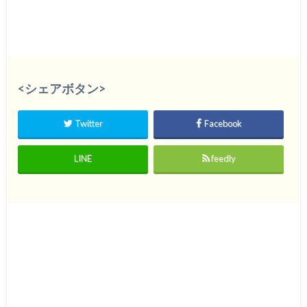
<シェアボタン>
Twitter
Facebook
LINE
feedly