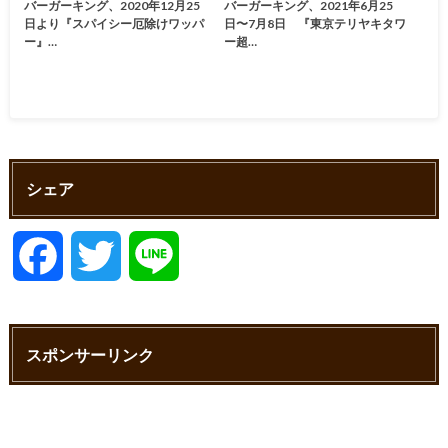
バーガーキング、2020年12月25
バーガーキング、2021年6月25
日より『スパイシー厄除けワッパ
日〜7月8日 『東京テリヤキタワ
ー』…
ー超…
シェア
F
T
L
a
w
i
スポンサーリンク
c
i
n
e
t
e