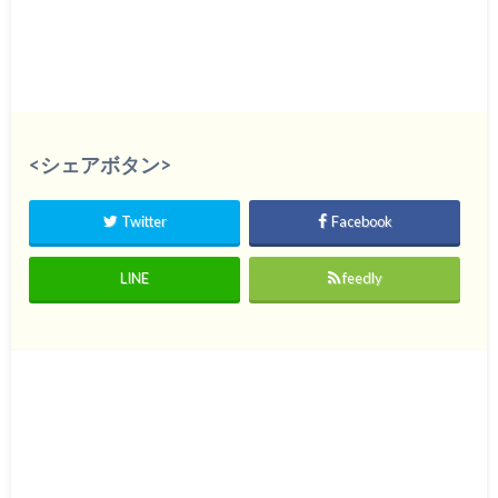
<シェアボタン>
Twitter
Facebook
LINE
feedly