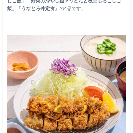
しご飯
」「
野菜の冷やし担々うどんと枝豆もろこしご
飯
」「
うなとろ丼定食
」の4品です。