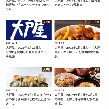
大戸屋、2020年10月15日より一
大戸屋、2021年1月8日より期間限
部店舗で「スパイシーチキンかつ
定メニューを2品販売
カレ…
大戸屋
大戸屋
2021.6.14
2022.1.7
大戸屋、2021年6月15日よ
大戸屋、2022年1月9日より「大戸
り"梅"を使用した夏限定メニュー
屋のチキンBOX」を数量限定で再
を販売
販…
大戸屋
大戸屋
2022.3.31
2022.5.7
大戸屋、2022年4月1日より「かつ
大戸屋、2022年5月8日〜6月7日
おの梅はさみ揚げと鰹のたたき小
の期間「玉丼とネギ香味だれの唐
丼」…
揚げ…