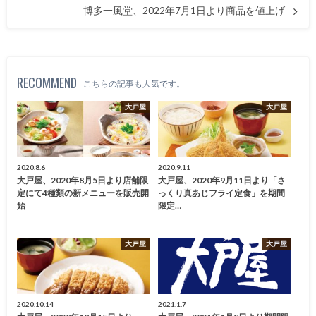
博多一風堂、2022年7月1日より商品を値上げ
RECOMMEND
こちらの記事も人気です。
大戸屋
大戸屋
2020.8.6
2020.9.11
大戸屋、2020年8月5日より店舗限
大戸屋、2020年9月11日より「さ
定にて4種類の新メニューを販売開
っくり真あじフライ定食」を期間
始
限定…
大戸屋
大戸屋
2020.10.14
2021.1.7