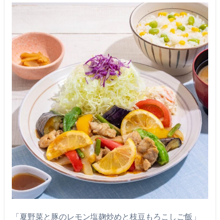
「夏野菜と豚のレモン塩麹炒めと枝豆もろこしご飯」