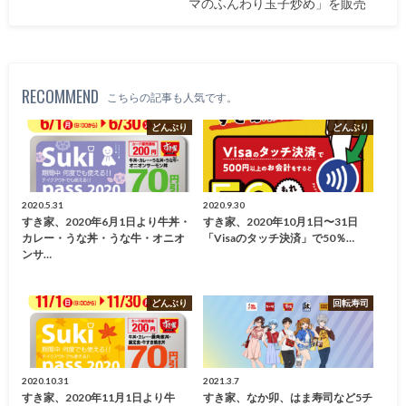
マのふんわり玉子炒め」を販売
RECOMMEND
こちらの記事も人気です。
どんぶり
どんぶり
2020.5.31
2020.9.30
すき家、2020年6月1日より牛丼・
すき家、2020年10月1日〜31日
カレー・うな丼・うな牛・オニオ
「Visaのタッチ決済」で50％…
ンサ…
どんぶり
回転寿司
2020.10.31
2021.3.7
すき家、2020年11月1日より牛
すき家、なか卯、はま寿司など5チ