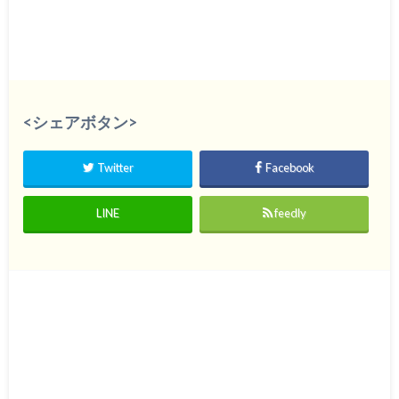
<シェアボタン>
Twitter
Facebook
LINE
feedly