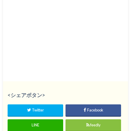
<シェアボタン>
Twitter
Facebook
LINE
feedly