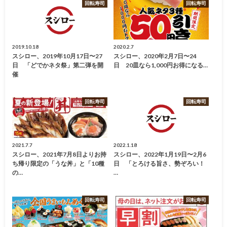
回転寿司
回転寿司
2019.10.18
2020.2.7
スシロー、2019年10月17日〜27
スシロー、2020年2月7日〜24
日 「どでかネタ祭」第二弾を開
日 20皿なら1,000円お得になる…
催
回転寿司
回転寿司
2021.7.7
2022.1.18
スシロー、2021年7月8日よりお持
スシロー、2022年1月19日〜2月6
ち帰り限定の「うな丼」と「10種
日 「とろける旨さ、勢ぞろい！
の…
…
回転寿司
回転寿司