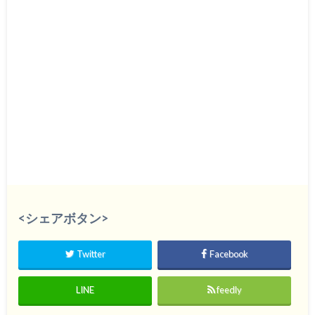
<シェアボタン>
Twitter
Facebook
LINE
feedly