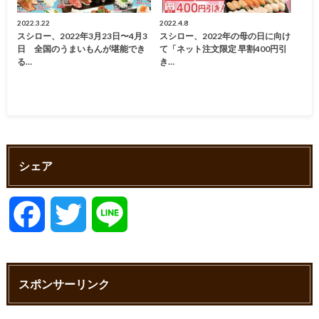
2022.3.22
2022.4.8
スシロー、2022年3月23日〜4月3
スシロー、2022年の母の日に向け
日 全国のうまいもんが堪能でき
て「ネット注文限定 早割400円引
る…
き…
シェア
F
T
L
a
w
i
スポンサーリンク
c
i
n