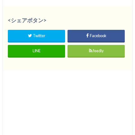
<シェアボタン>
Twitter
Facebook
LINE
feedly