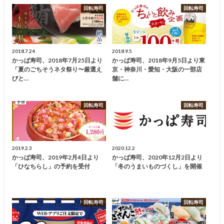
回転寿司
回転寿司
2018.7.24
2018.9.5
かっぱ寿司、2018年7月25日より
かっぱ寿司、2018年9月5日より東
「夏のごちそうネタ祭り〜厳選え
京・神奈川・愛知・大阪の一部店
びと…
舗に…
回転寿司
回転寿司
2019.2.3
2020.12.2
かっぱ寿司、2019年2月4日より
かっぱ寿司、2020年12月2日より
「ひなちらし」の予約を受付
「冬のうまいものづくし」を開催
回転寿司
回転寿司