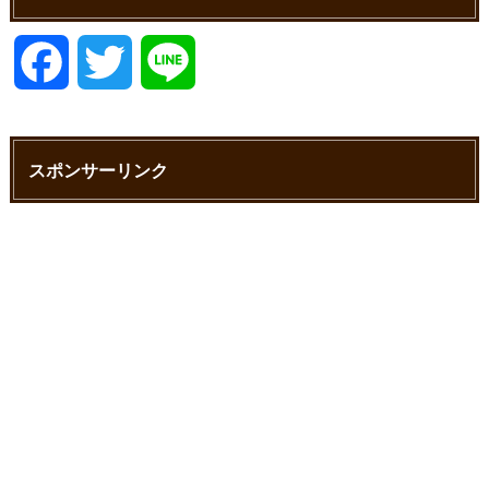
F
T
L
a
w
i
スポンサーリンク
c
i
n
e
t
e
b
t
o
e
o
r
k