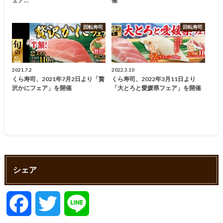
ェア…
催
回転寿司
回転寿司
2021.7.2
2022.3.10
くら寿司、2021年7月2日より「贅
くら寿司、2022年3月11日より
沢かにフェア」を開催
「大とろと愛媛県フェア」を開催
シェア
F
T
L