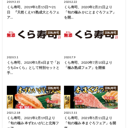
2019.3.15
2020.2.22
くら寿司、2019年3月15日〜21
くら寿司、2020年2月21日より
日 『天然くえVS熟成大とろフェ
「旬の極み かにとまぐろフェア」
ア…
を開…
回転寿司
回転寿司
2020.5.1
2020.7.9
くら寿司、2020年5月6日まで「お
くら寿司、2020年7月10日より
うちdeくら」として特別セットと
「極み熟成フェア」を開催
手…
回転寿司
回転寿司
2021.2.18
2021.5.11
くら寿司、2021年2月19日より
くら寿司、2021年5月11日より
「旬の極み 本ずわいがにと北海フ
「旬の極み 本まぐろフェア」を開