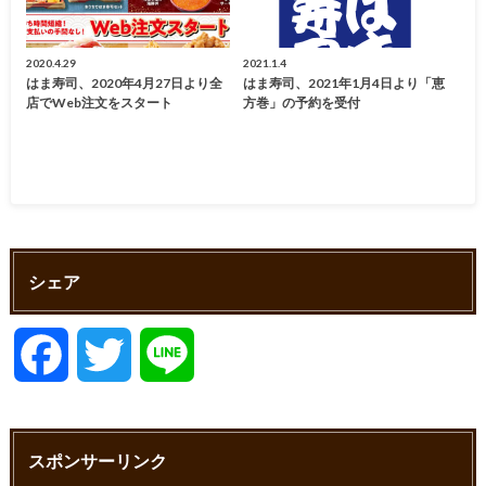
2020.4.29
2021.1.4
はま寿司、2020年4月27日より全
はま寿司、2021年1月4日より「恵
店でWeb注文をスタート
方巻」の予約を受付
シェア
F
T
L
a
w
i
スポンサーリンク
c
i
n