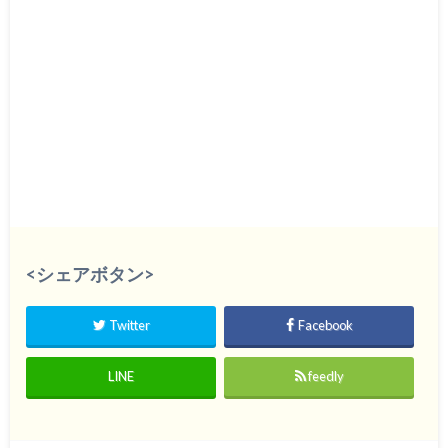
<シェアボタン>
Twitter
Facebook
LINE
feedly