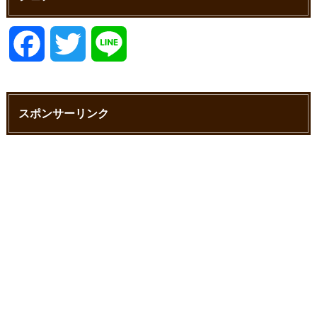
F
T
L
a
w
i
スポンサーリンク
c
i
n
e
t
e
b
t
o
e
o
r
k