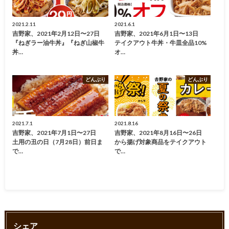
2021.2.11
2021.6.1
吉野家、2021年2月12日〜27日
吉野家、2021年6月1日〜13日
『ねぎラー油牛丼』『ねぎ山椒牛
テイクアウト牛丼・牛皿全品10%
丼…
オ…
どんぶり
どんぶり
2021.7.1
2021.8.16
吉野家、2021年7月1日〜27日
吉野家、2021年8月16日〜26日
土用の丑の日（7月28日）前日ま
から揚げ対象商品をテイクアウト
で…
で…
シェア