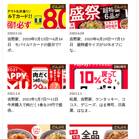
どんぶり
どんぶり
2020.5.16
2020.6.28
吉野家、2020年5月15日〜6月14
吉野家、2020年6月29日〜7月15
日 モバイルTカードの提示でT
日 超特盛サイズが10％オフに
ポ…
な…
どんぶり
回転寿司
2021.1.6
2021.2.1
吉野家、2021年1月7日〜11日
松屋、吉野家、ケンタッキー、コ
牛丼購入で肉だく1食を29円で提
コス、デニーズ、はま寿司、日高
供…
屋、はなま…
どんぶり
どんぶり