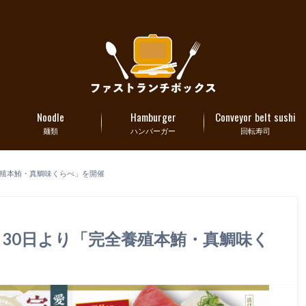
Noodle
Hamburger
Conveyor belt sushi
麺類
ハンバーガー
回転寿司
全養殖本鮪・真鯛味くらべ」を開催
月30日より「完全養殖本鮪・真鯛味く