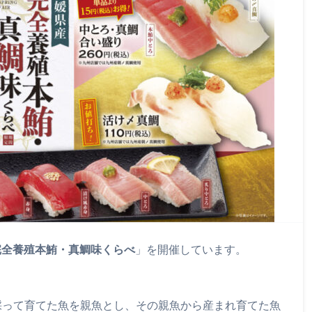
完全養殖本鮪・真鯛味くらべ
」を開催しています。
採って育てた魚を親魚とし、その親魚から産まれ育てた魚