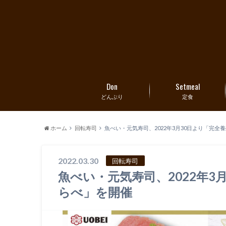
Don
Setmeal
どんぶり
定食
ホーム
回転寿司
魚べい・元気寿司、2022年3月30日より「完
2022.03.30
回転寿司
魚べい・元気寿司、2022年3
らべ」を開催