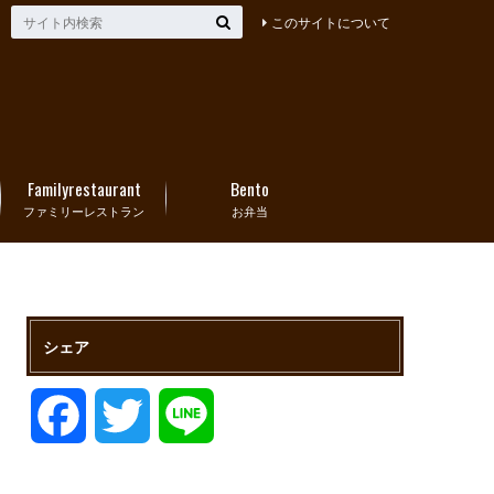
このサイトについて
Familyrestaurant
Bento
ファミリーレストラン
お弁当
シェア
F
T
L
a
w
i