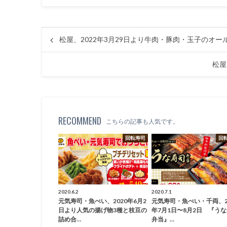
松屋、2022年3月29日より牛肉・豚肉・玉子のオ
松屋
RECOMMEND
こちらの記事も人気です。
回転寿司
回
2020.6.2
2020.7.1
元気寿司・魚べい、2020年6月2
元気寿司・魚べい・千両、2
日より人気の揚げ物3種と枝豆の
年7月1日〜8月2日 『う
詰め合…
弁当』…