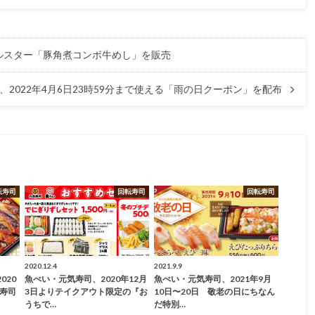
ールスター「豚角煮コンボ牛めし」を販売
、2022年4月6日23時59分まで使える「雨の日クーポン」を配布
転寿司
回転寿司
回転寿司
2020.12.4
2021.9.9
020
魚べい・元気寿司、2020年12月
魚べい・元気寿司、2021年9月
な寿司
3日よりテイクアウト限定の『お
10日〜20日 敬老の日にちなん
うちで…
だ特別…