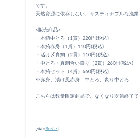
です。
天然資源に依存しない、サスティナブルな漁
<販売商品>
・本鮪中とろ（1貫）220円(税込)
・本鮪赤身（1貫）110円(税込)
・活け〆真鯛（2貫）110円(税込)
・中とろ・真鯛合い盛り（2貫）260円(税込)
・本鮪セット（4貫）660円(税込)
※赤身、漬け風赤身、中とろ、炙り中とろ
こちらは数量限定商品で、なくなり次第終了
[via=
魚べい
]