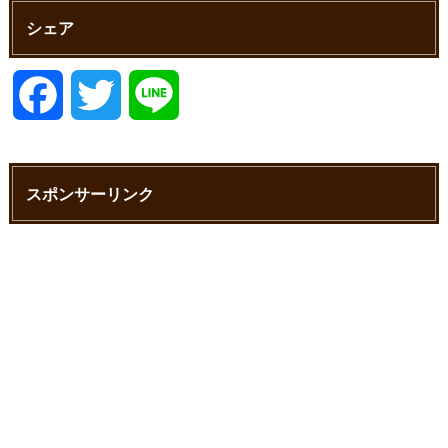
シェア
F
T
L
a
w
i
スポンサーリンク
c
i
n
e
t
e
b
t
o
e
o
r
k