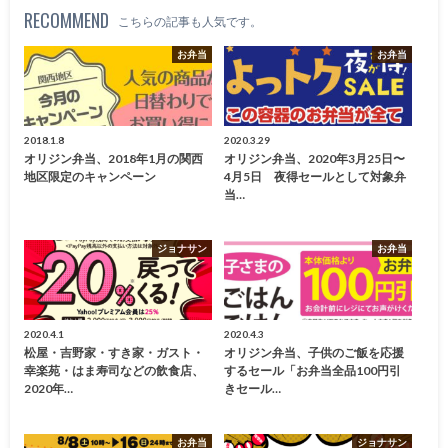
RECOMMEND
こちらの記事も人気です。
お弁当
お弁当
2018.1.8
2020.3.29
オリジン弁当、2018年1月の関西
オリジン弁当、2020年3月25日〜
地区限定のキャンペーン
4月5日 夜得セールとして対象弁
当…
ジョナサン
お弁当
2020.4.1
2020.4.3
松屋・吉野家・すき家・ガスト・
オリジン弁当、子供のご飯を応援
幸楽苑・はま寿司などの飲食店、
するセール「お弁当全品100円引
2020年…
きセール…
お弁当
ジョナサン